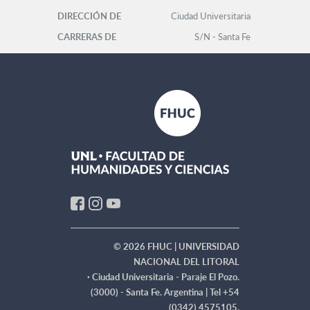
DIRECCIÓN DE
Ciudad Universitaria
CARRERAS DE
S/N - Santa Fe
CIENCIAS NATURALES
Dr. Javier Alejandro
López
Tel: +54 (0342)
4575105 -
naturales@fhuc.unl.edu.ar
© 2026 FHUC | UNIVERSIDAD
NACIONAL DEL LITORAL
·
Ciudad Universitaria - Paraje El Pozo.
(3000) - Santa Fe. Argentina | Tel +54
(0342) 4575105.