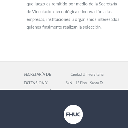
que luego es remitido por medio de la Secretaría
de Vinculación Tecnológica e Innovación a las
empresas, instituciones u organismos interesados
quienes finalmente realizan la selección.
SECRETARÍA DE
Ciudad Universitaria
EXTENSIÓN Y
S/N - 1° Piso - Santa Fe
COMUNICACIÓN
Facultad de
INSTITUCIONAL
Humanidades y Ciencias
Tel: 0342-4575105 int.
122 -
extension@fhuc.unl.edu.ar