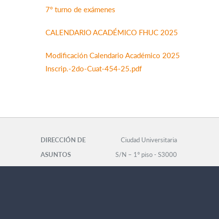
7° turno de exámenes
CALENDARIO ACADÉMICO FHUC 2025
Modificación Calendario Académico 2025
Inscrip.-2do-Cuat-454-25.pdf
DIRECCIÓN DE
Ciudad Universitaria
ASUNTOS
S/N – 1º piso - S3000
ESTUDIANTILES
(Santa Fe)
Secretaría Académica -
Tel: 0342-4575105 int.
FHUC
132 -
estudiante@fhuc.unl.edu.ar