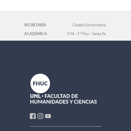
SECRETARÍA
Ciudad Universitaria
ACADÉMICA
S/N - 1° Piso - Santa Fe
Facultad de
Tel: 0342-
Humanidades y Ciencias
4575105/109 int. 132
-
academica@fhuc.unl.edu.ar