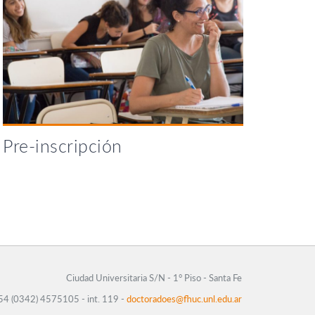
Pre-inscripción
Ciudad Universitaria S/N - 1° Piso - Santa Fe
+54 (0342) 4575105 - int. 119 -
doctoradoes@fhuc.unl.edu.ar