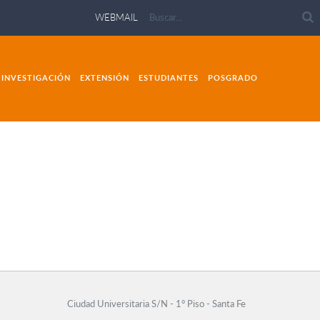
WEBMAIL
INVESTIGACIÓN
EXTENSIÓN
ESTUDIANTES
POSGRADO
Ciudad Universitaria S/N - 1° Piso - Santa Fe