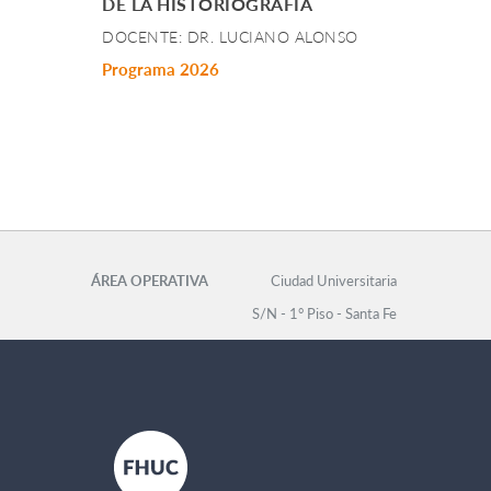
DE LA HISTORIOGRAFÍA
DOCENTE: DR. LUCIANO ALONSO
Programa 2026
ÁREA OPERATIVA
Ciudad Universitaria
S/N - 1° Piso - Santa Fe
Secretaría de Posgrado
Tel: 0342-4575105 int.
107 -
areaoperativa@fhuc.unl.edu.ar