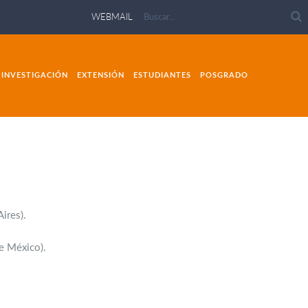
WEBMAIL
INVESTIGACIÓN
EXTENSIÓN
ESTUDIANTES
POSGRADO
ires).
de México).