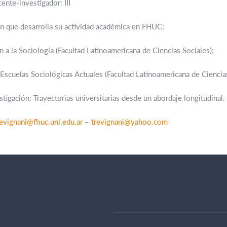
ente-investigador: III
n que desarrolla su actividad académica en FHUC:
n a la Sociología (Facultad Latinoamericana de Ciencias Sociales);
 Escuelas Sociológicas Actuales (Facultad Latinoamericana de Ciencias
stigación: Trayectorias universitarias desde un abordaje longitudinal.
revignani@fhuc.unl.edu.ar
–
trevignani@yahoo.com