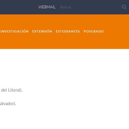
WEBMAIL
INVESTIGACIÓN
EXTENSIÓN
ESTUDIANTES
POSGRADO
el Litoral).
alvador).