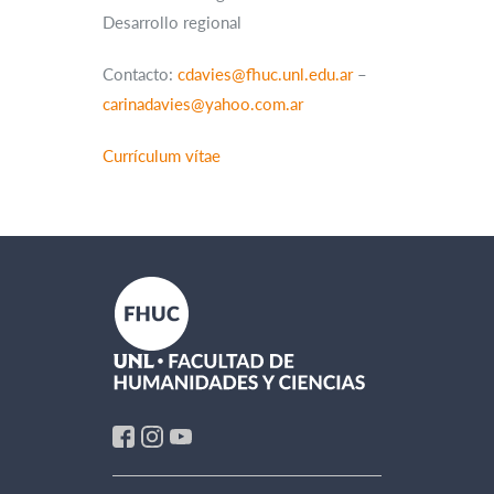
Desarrollo regional
Contacto:
cdavies@fhuc.unl.edu.ar
–
carinadavies@yahoo.com.ar
Currículum vítae