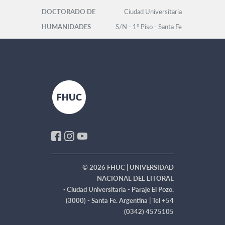
DOCTORADO DE
Ciudad Universitaria
HUMANIDADES
S/N - 1° Piso - Santa Fe
Facultad de
Tel: +54 (0342)
Humanidades y Ciencias
4575105 - int. 119 -
doctoradohumanidades@fhuc.unl.edu.a
© 2026 FHUC | UNIVERSIDAD
NACIONAL DEL LITORAL
·
Ciudad Universitaria - Paraje El Pozo.
(3000) - Santa Fe. Argentina | Tel +54
(0342) 4575105