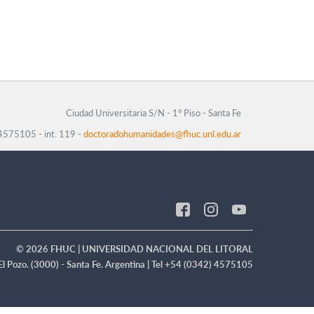
Ciudad Universitaria S/N - 1° Piso - Santa Fe
 4575105 - int. 119 -
doctoradohumanidades@fhuc.unl.edu.ar
© 2026 FHUC | UNIVERSIDAD NACIONAL DEL LITORAL
 El Pozo. (3000) - Santa Fe. Argentina | Tel +54 (0342) 4575105