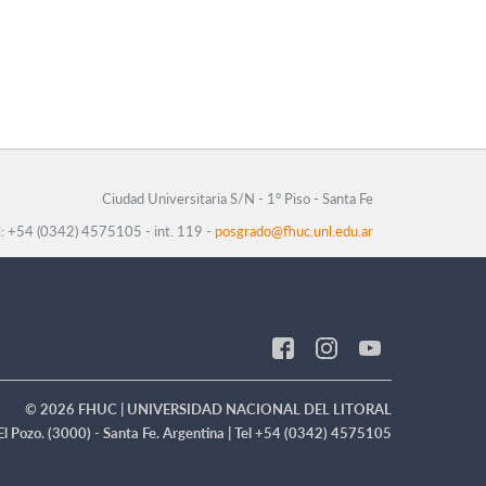
Ciudad Universitaria S/N - 1° Piso - Santa Fe
l: +54 (0342) 4575105 - int. 119 -
posgrado@fhuc.unl.edu.ar
© 2026 FHUC | UNIVERSIDAD NACIONAL DEL LITORAL
 El Pozo. (3000) - Santa Fe. Argentina | Tel +54 (0342) 4575105